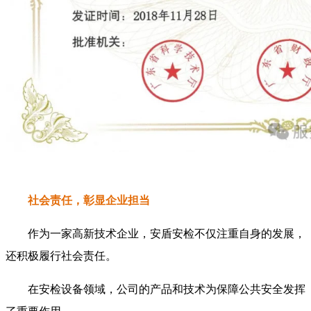
社会责任，彰显企业担当
作为一家高新技术企业，安盾安检不仅注重自身的发展，
还积极履行社会责任。
在安检设备领域，公司的产品和技术为保障公共安全发挥