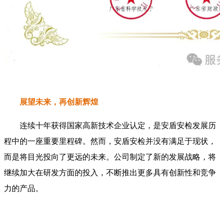
展望未来，再创新辉煌
连续十年获得国家高新技术企业认定，是安盾安检发展历
程中的一座重要里程碑。然而，安盾安检并没有满足于现状，
而是将目光投向了更远的未来。公司制定了新的发展战略，将
继续加大在研发方面的投入，不断推出更多具有创新性和竞争
力的产品。