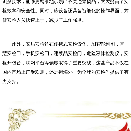
识别技术，能够更精准地识别出各类违禁物品，大大提高了安
检效率和安全性。
同时，该设备还具备智能化的操作界面，方
便安检人员快速上手，减少了工作强度。
此外，安盾安检还在便携式安检设备、AI智能判图，智
慧安检门，手机安检门，违禁品安检门，危险液体检测仪，安
检开包台，联网平台等领域取得了重要突破，这些产品不仅在
国内市场上广受欢迎，还远销海外，为全球的安检作提供了有
力支持。