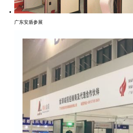
广东安盾参展