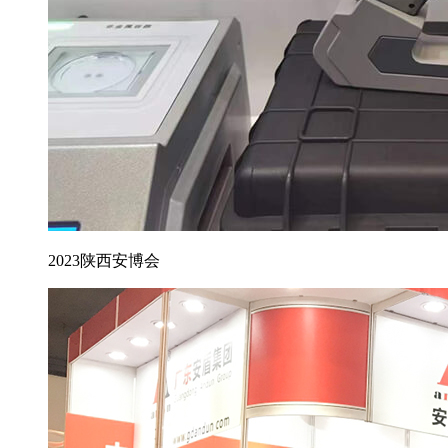
2023陕西安博会