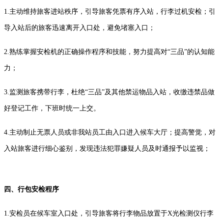
1.主动维持旅客进站秩序，引导旅客凭票有序入站，行李过机安检；引
导入站后的旅客迅速离开入口处，避免堵塞入口；
2.熟练掌握安检机的正确操作程序和技能，努力提高对“三品”的认知能
力；
3.监测旅客携带行李，杜绝“三品”及其他禁运物品入站，收缴违禁品做
好登记工作，下班时统一上交。
4.主动制止无票人员或非我站员工由入口进入候车大厅；提高警觉，对
入站旅客进行细心鉴别，发现违法犯罪嫌疑人员及时通报予以监视；
四、行包安检程序
1.安检员在候车室入口处，引导旅客将行李物品放置于X光检测仪行李