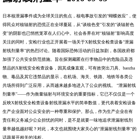
日本核泄漏事件成为全球关注的焦点，核电事故引发的“蝴蝶效应”，使
得民众对核辐射的恐慌正在全球蔓延，从“谈核色变”引发的“谈辐射色
变”的阴影也已悄然笼罩在人们心中。社会各界在对“核辐射”影响高度
关注的同时，安检行业也正开展着一场关于X射线安全检查设备“泄漏
射线剂量率”的热烈讨论。随着国际恐怖活动的日益加剧，各国政府都
加强了公共安全防范措施。旨在探测藏匿在行李物品中的危险品及违
禁品的X射线安全检查设备，因其成像直观，可有效突出刀具、baozha
物、毒品及其它违禁品的显示，在机场、海关、铁路、地铁等各类公
共场所得到广泛应用，从而越来越多地进入了公众的视线。 “泄漏射线
剂量率”——作为衡量辐射与环境安全的重要指标，它已不仅仅是一个
反映X射线安全检查设备射线泄漏水平的简单数值，更代表着安检设备
生产企业面对公众安全的一种尊重和保护。那么，作为生产企业在有
责任和义务减少公众担忧的同时，是不是就要一味地追求泄漏射线剂
量率越低越好呢？对此，本文也就围绕大家关心的“泄漏射线剂量率”的
话题展开相关的浅析。