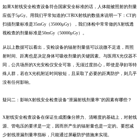
如果X射线安全检查设备符合国家安全标准的话，人体能被照射的剂量
应低于5μGy。用我们平常知道的CT和X射线的数值来说明一下：CT的
扫描剂量标准是35mGy（35000μGy），我们体检中常常做的X射线透
视检查的剂量标准是50mGy（50000μGy）。
从以上数据可以看出，安检设备的辐射剂量值可以说微不足道，而照
射时间、距离也是决定身体可吸收剂量的关键因素。与医用X光仪器不
同，公共场所的X光安检仪安全可靠，无须过度担心，即使是孕妇等特
殊人群，若在X光机附近时间较短，且采取了必要的距离防护，则几乎
没有任何影响。
疑问二：影响X射线安全检查设备“泄漏射线剂量率”的因素有哪些？
X射线安全检查设备在保证生成图像分辨力、清晰度的基础上，对射线
源、管电压的要求是一定，因而所产生的辐射量也是一定的。要想减
少射线泄漏剂量率指标，只能通过屏蔽防护措施来实现。