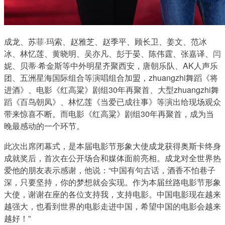
成龙、苏菲·玛索、赵雅芝、赵季平、顾长卫、姜文、范冰
冰、林忆莲、黄晓明、吴亦凡、彭于晏、陈伟霆、张嘉译、闫
妮、贝蒂·希金斯等中外明星齐聚西安，唐朝乐队、AK人声乐
团、五洲星海国际组合等演唱组合加盟，zhuangzhi舞蹈《将
进酒》、电影《红高粱》剧组30年再聚首、大型zhuangzhi舞
蹈《百鸟朝凤》、林忆莲《当爱已成往事》等演出给现场观众
带来惊喜不断。而电影《红高粱》剧组30年再聚首，成为当
晚最感动的一个环节。
此次出席闭幕式，是本届电影节形象大使成龙获得奥斯卡终身
成就奖后，首次在公开场合和媒体面前亮相。成龙对全世界热
爱他的朋友表示感谢，他说：“中国有句古话，酒香不怕巷子
深，只要坚持，你的梦想就会实现。作为本届丝路电影节形象
大使，谢谢在座的各位支持我，支持电影。中国电影现在越来
越强大，也看到世界的电影走进中国，希望中国的电影会越来
越好！”