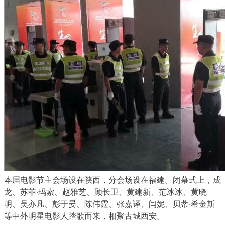
本届电影节主会场设在陕西，分会场设在福建。闭幕式上，成
龙、苏菲·玛索、赵雅芝、顾长卫、黄建新、范冰冰、黄晓
明、吴亦凡、彭于晏、陈伟霆、张嘉译、闫妮、贝蒂·希金斯
等中外明星电影人踏歌而来，相聚古城西安。