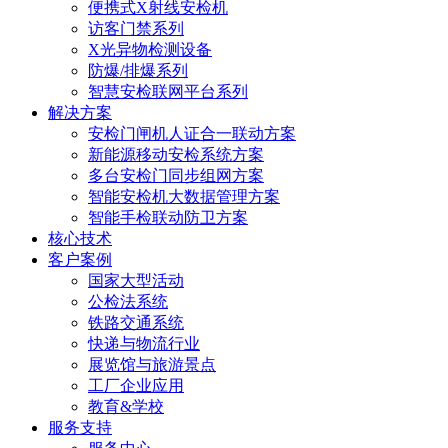
便携式X射线安检机
访客门禁系列
X光异物检测设备
防爆/排爆系列
智慧安检联网平台系列
解决方案
安检门闸机人证合一联动方案
新能源移动安检系统方案
多台安检门同步组网方案
智能安检机大数据管理方案
智能手检联动防卫方案
核心技术
客户案例
国家大型活动
公检法系统
铁路交通系统
快递与物流行业
展览馆与旅游景点
工厂企业应用
教育&学校
服务支持