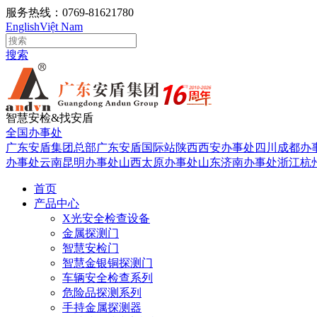
服务热线：0769-81621780
English
Việt Nam
搜索
智慧安检&找安盾
全国办事处
广东安盾集团总部
广东安盾国际站
陕西西安办事处
四川成都办
办事处
云南昆明办事处
山西太原办事处
山东济南办事处
浙江杭
首页
产品中心
X光安全检查设备
金属探测门
智慧安检门
智慧金银铜探测门
车辆安全检查系列
危险品探测系列
手持金属探测器