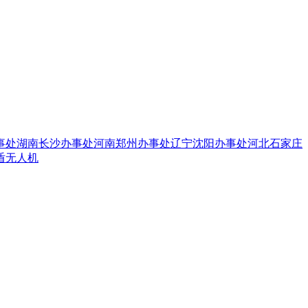
事处
湖南长沙办事处
河南郑州办事处
辽宁沈阳办事处
河北石家庄
盾无人机