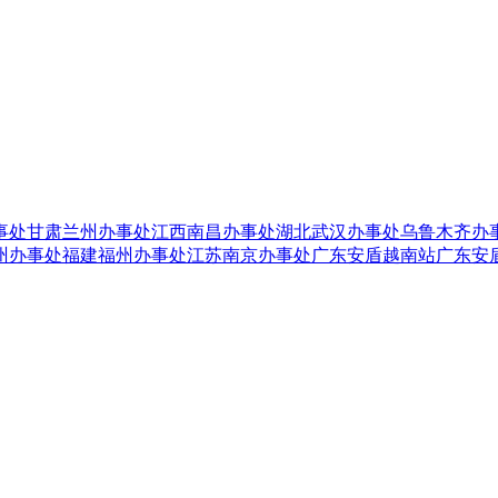
事处
甘肃兰州办事处
江西南昌办事处
湖北武汉办事处
乌鲁木齐办
州办事处
福建福州办事处
江苏南京办事处
广东安盾越南站
广东安