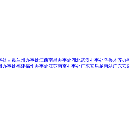
事处
甘肃兰州办事处
江西南昌办事处
湖北武汉办事处
乌鲁木齐办
州办事处
福建福州办事处
江苏南京办事处
广东安盾越南站
广东安