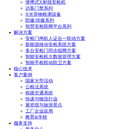
便携式X射线安检机
访客门禁系列
X光异物检测设备
防爆/排爆系列
智慧安检联网平台系列
解决方案
安检门闸机人证合一联动方案
新能源移动安检系统方案
多台安检门同步组网方案
智能安检机大数据管理方案
智能手检联动防卫方案
核心技术
客户案例
国家大型活动
公检法系统
铁路交通系统
快递与物流行业
展览馆与旅游景点
工厂企业应用
教育&学校
服务支持