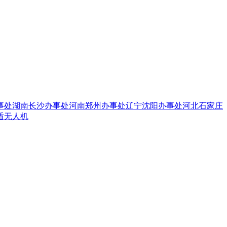
事处
湖南长沙办事处
河南郑州办事处
辽宁沈阳办事处
河北石家庄
盾无人机