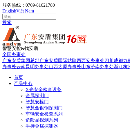
服务热线：0769-81621780
English
Việt Nam
搜索
智慧安检&找安盾
全国办事处
广东安盾集团总部
广东安盾国际站
陕西西安办事处
四川成都办
办事处
云南昆明办事处
山西太原办事处
山东济南办事处
浙江杭
首页
产品中心
X光安全检查设备
金属探测门
智慧安检门
智慧金银铜探测门
车辆安全检查系列
危险品探测系列
手持金属探测器