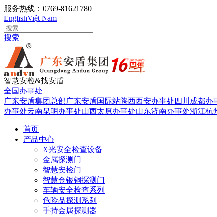
服务热线：0769-81621780
English
Việt Nam
搜索
智慧安检&找安盾
全国办事处
广东安盾集团总部
广东安盾国际站
陕西西安办事处
四川成都办
办事处
云南昆明办事处
山西太原办事处
山东济南办事处
浙江杭
首页
产品中心
X光安全检查设备
金属探测门
智慧安检门
智慧金银铜探测门
车辆安全检查系列
危险品探测系列
手持金属探测器