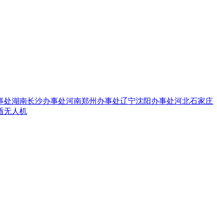
事处
湖南长沙办事处
河南郑州办事处
辽宁沈阳办事处
河北石家庄
盾无人机