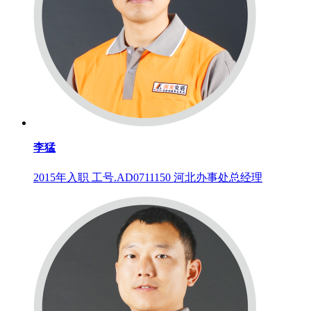
李猛
2015年入职 工号.AD0711150 河北办事处总经理