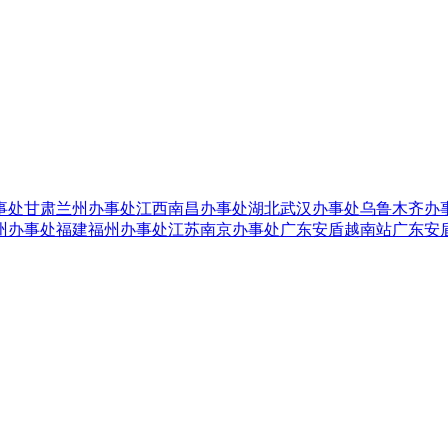
事处
甘肃兰州办事处
江西南昌办事处
湖北武汉办事处
乌鲁木齐办
州办事处
福建福州办事处
江苏南京办事处
广东安盾越南站
广东安