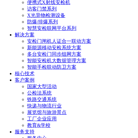
便携式X射线安检机
访客门禁系列
X光异物检测设备
防爆/排爆系列
智慧安检联网平台系列
解决方案
安检门闸机人证合一联动方案
新能源移动安检系统方案
多台安检门同步组网方案
智能安检机大数据管理方案
智能手检联动防卫方案
核心技术
客户案例
国家大型活动
公检法系统
铁路交通系统
快递与物流行业
展览馆与旅游景点
工厂企业应用
教育&学校
服务支持