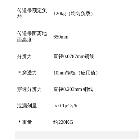
传送带额定负
120kg（均匀负载）
荷
传送带距离地
650mm
面高度
分辨力
直径0.0787mm铜线
＊穿透力
10mm钢板（应用
穿透分辨力
直径0.203mm 铜线
泄漏剂量
＜0.1µGy/h
＊重量
约220KG