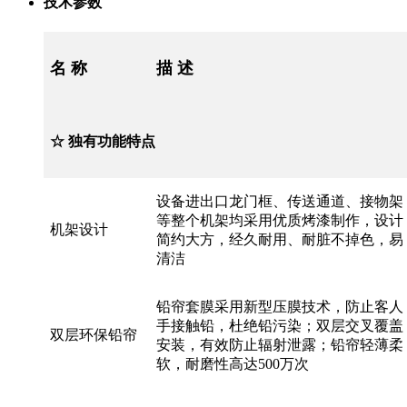
技术参数
名 称
描 述
☆ 独有功能特点
设备进出口龙门框、传送通道、接物架
等整个机架均采用优质烤漆制作，设计
机架设计
简约大方，经久耐用、耐脏不掉色，易
清洁
铅帘套膜采用新型压膜技术，防止客人
手接触铅，杜绝铅污染；双层交叉覆盖
双层环保铅帘
安装，有效防止辐射泄露；铅帘轻薄柔
软，耐磨性高达500万次