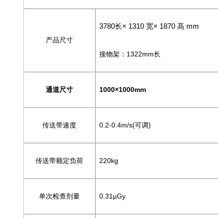
3780
长
× 1310
宽
× 1870
高
mm
产品尺寸
接物架：1322mm长
通道尺寸
1000
×1000mm
传送带速度
0.2-0.4m/s(可调)
传送带额定负荷
220kg
单次检查剂量
0.31µGy