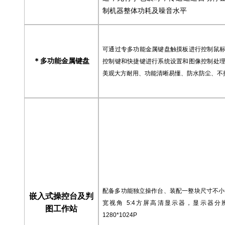
制机器整体功耗及噪音水平
可通过专多功能金属键盘触摸板进行控制鼠
多功能金属键盘
＊
控制键和快捷键进行系统设置和图像控制处
美观大方耐用、功能清晰易懂、防水防尘、不
配备多功能独立操作台、
装配一整块尺寸不小
嵌入式操控台及判
宽视角 5:4方屏高清显示器，显示器分
图工作站
1280*1024P