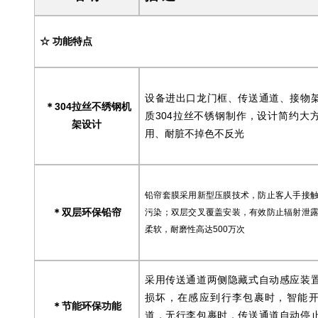
☆ 功能特点
设备进出口龙门框、传送通道、接物
304
拉丝不绣钢机
＊
质304拉丝不锈钢制作，设计简约大
架设计
用、耐脏不掉色不反光
铅帘套膜采用新型压膜技术，防止客人手接
双层环保
铅帘
＊
污染；双层交叉覆盖安装，有效防止辐射泄
柔软，耐磨性高达500万次
采用传送通道两侧隐藏式自动感应装
损坏，
在感应到行李包裹时，智能
节能环保功能
＊
道，无行李包裹时，传送通道自动停