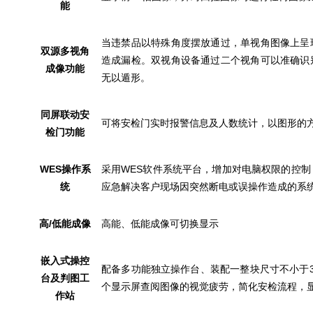
能
当违禁品以特殊角度摆放通过，单视角图像上呈
双源多视角
造成漏检。双视角设备通过二个视角可以准确识
成像功能
无以遁形。
同屏联动安
可将安检门实时报警信息及人数统计，以图形的
检门功能
WES
操作系
采用WES软件系统平台，增加对电脑权限的控
统
应急解决客户现场因突然断电或误操作造成的系
高/低能成像
高能、低能成像可切换显示
嵌入式操控
配备多功能独立操作台、
装配一整块尺寸不小于
台及判图工
个显示屏查阅图像的视觉疲劳，简化安检流程，显示器
作站