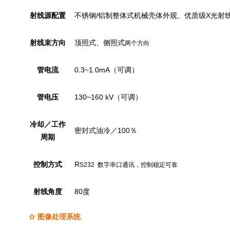
射线源配置
不锈钢/铝制整体式机械壳体外观、优质级X光射
射线束方向
顶照式、侧照式
两个方向
管电流
0.3~1.0mA（可调）
管电压
130~160 kV（可调）
冷却／工作
密封式油冷／100％
周期
控制方式
R
S232 数字串口通讯，控制稳定可靠
射线角度
80度
☆ 图像处理系统