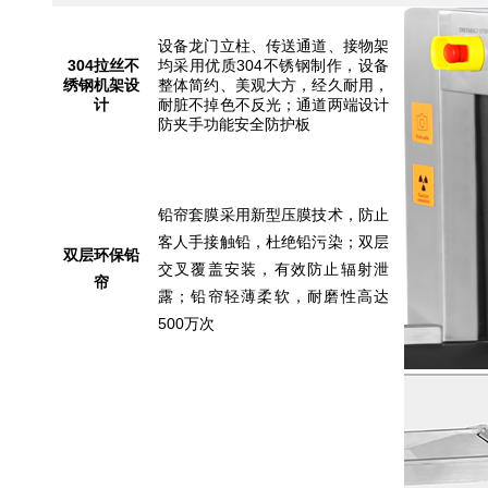
设备龙门立柱、传送通道、接物架
304
拉丝不
均采用优质304不锈钢制作，设备
绣钢机架设
整体简约、美观大方，经久耐用，
计
耐脏不掉色不反光；通道两端设计
防夹手功能安全防护板
铅帘套膜采用新型压膜技术，防止
客人手接触铅，杜绝铅污染；双层
双层环保
铅
交叉覆盖安装，有效防止辐射泄
帘
露；铅帘轻薄柔软，耐磨性高达
500万次