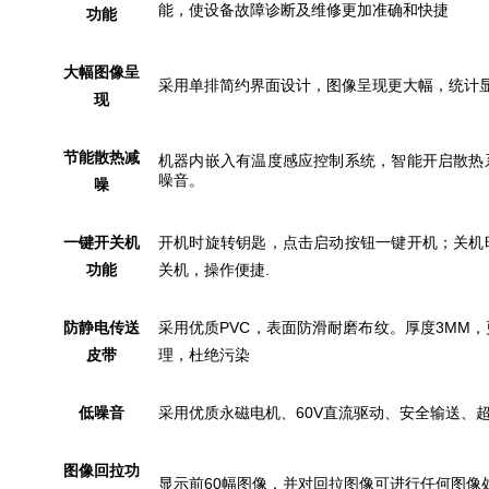
能，使设备故障诊断及维修更加准确和快捷
功能
大幅图像呈
采用单排简约界面设计，图像呈现更大幅，统计
现
节能散热减
机器内嵌入有温度感应控制系统，智能开启散热
噪音。
噪
一键开关机
开机时旋转钥匙，点击启动按钮一键开机；关机
功能
关机，操作便捷.
防静电传送
采用优质PVC，表面防滑耐磨布纹。厚度3MM
皮带
理，杜绝污染
低噪音
采用优质永磁电机、60V直流驱动、安全输送、
图像回拉功
显示前60幅图像，并对回拉图像可进行任何图像