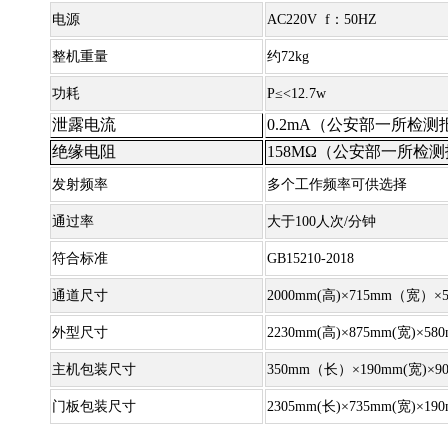
电源
AC220V f：50HZ
整机重量
约72kg
功耗
P≤<12.7w
泄露电流
0.2mA（公安部一所检
绝缘电阻
158MΩ（公安部一所检
发射频率
多个工作频率可供选择
通过率
大于100人次/分钟
符合标准
GB15210-2018
通道尺寸
2000mm(高)×715mm（宽）×
外型尺寸
2230mm(高)×875mm(宽)×5
主机包装尺寸
350mm（长）×190mm(宽)×9
门板包装尺寸
2305mm(长)×735mm(宽)×19