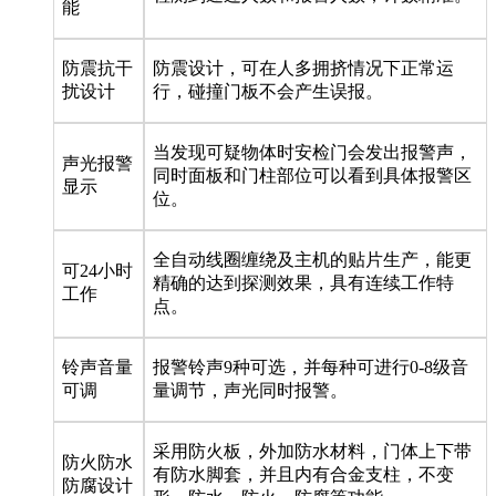
能
防震抗干
防震设计，可在人多拥挤情况下正常运
扰设计
行，碰撞门板不会产生误报。
当发现可疑物体时安检门会发出报警声，
声光报警
同时面板和门柱部位可以看到具体报警区
显示
位。
全自动线圈缠绕及主机的贴片生产，能更
可24小时
精确的达到探测效果，具有连续工作特
工作
点。
铃声音量
报警铃声9种可选，并每种可进行0-8级音
可调
量调节，声光同时报警。
采用防火板，外加防水材料，门体上下带
防火防水
有防水脚套，并且内有合金支柱，不变
防腐设计