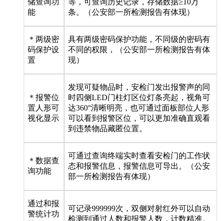
储查询功
等，可查询历史记录，存储数据≥10万
能
条。（公安部一所检测报告有体现）
＊两级密
具有两级密码保护功能，不同级的密码有
码保护设
不同的权限，（公安部一所检测报告有体
置
现）
发现可疑物品时，安检门发出报警声的同
＊报警位
时四侧LED门柱灯区位灯条亮起，视角可
置人形可
达360°清晰明亮，也可通过面板部位人形
视化显示
可以看到报警区位，可以更加准确直观看
到违禁物品藏匿位置。
可通过查询终端实时查看安检门的工作状
＊数据查
态和报警信息，报警信息可导出。（公安
询功能
部一所检测报告有体现）
通过和报
可记录999999次，双侧对射红外可以自动
警统计功
检测到通过人数和报警人数，计数精准。