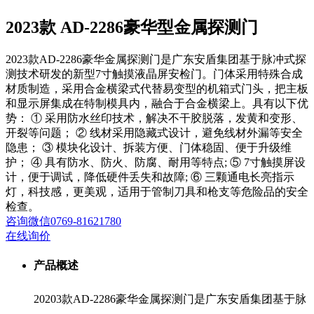
2023款 AD-2286豪华型金属探测门
2023款AD-2286豪华金属探测门是广东安盾集团基于脉冲式探
测技术研发的新型7寸触摸液晶屏安检门。门体采用特殊合成
材质制造，采用合金横梁式代替易变型的机箱式门头，把主板
和显示屏集成在特制模具内，融合于合金横梁上。具有以下优
势： ① 采用防水丝印技术，解决不干胶脱落，发黄和变形、
开裂等问题； ② 线材采用隐藏式设计，避免线材外漏等安全
隐患； ③ 模块化设计、拆装方便、门体稳固、便于升级维
护； ④ 具有防水、防火、防腐、耐用等特点; ⑤ 7寸触摸屏设
计，便于调试，降低硬件丢失和故障; ⑥ 三颗通电长亮指示
灯，科技感，更美观，适用于管制刀具和枪支等危险品的安全
检查。
咨询
微信
0769-81621780
在线询价
产品概述
20203款AD-2286豪华金属探测门是广东安盾集团基于脉