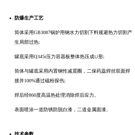
防爆生产工艺
筒体采用GB3087锅炉用钢水力切割下料规避热力切割产
生局部过热;
罐底采用Q345r压力容器板整体热压成∪形;
筒体与罐底采用内置钢性减震圈，二保药蕊焊丝双面焊
接并100%通过磁粉探伤;
焊后经860度高温热处理消除焊后应力。
表面喷涂一道防锈防脱白漆，二道金属面漆。
技术参数