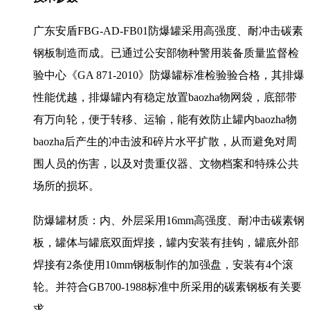
广东安盾FBG-AD-FB01防爆罐采用高强度、耐冲击碳素
钢板制造而成。已通过公安部物种警用装备质量监督检
验中心《GA 871-2010》防爆罐标准检验验合格，其排爆
性能优越，排爆罐内有稳定放置baozha物网袋，底部带
有万向轮，便于转移、运输，能有效防止罐内baozha物
baozha后产生的冲击波和碎片水平扩散，从而避免对周
围人员的伤害，以及对贵重仪器、文物档案和特殊公共
场所的损坏。
防爆罐材质：内、外层采用16mm高强度、耐冲击碳素钢
板，罐体与罐底双面焊接，罐内安装有挂钩，罐底外部
焊接有2条使用10mm钢板制作的加强盘，安装有4个滚
轮。并符合GB700-1988标准中所采用的碳素钢板有关要
求。