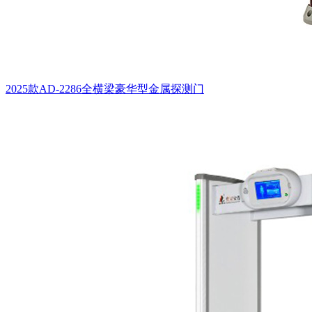
2025款AD-2286全横梁豪华型金属探测门