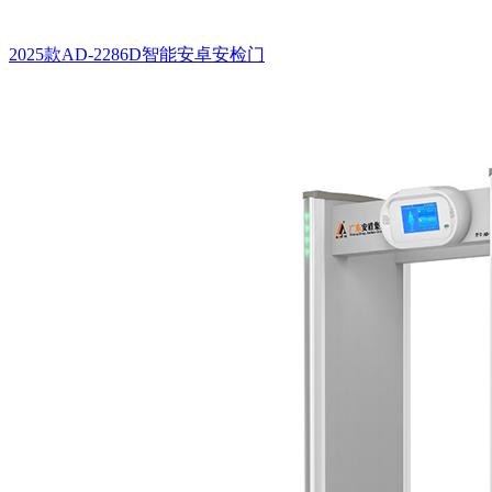
2025款AD-2286D智能安卓安检门