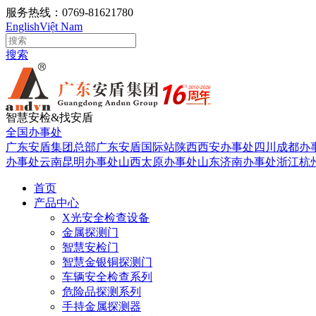
服务热线：0769-81621780
English
Việt Nam
搜索
智慧安检&找安盾
全国办事处
广东安盾集团总部
广东安盾国际站
陕西西安办事处
四川成都办
办事处
云南昆明办事处
山西太原办事处
山东济南办事处
浙江杭
首页
产品中心
X光安全检查设备
金属探测门
智慧安检门
智慧金银铜探测门
车辆安全检查系列
危险品探测系列
手持金属探测器