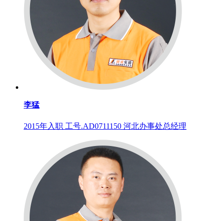
李猛
2015年入职 工号.AD0711150 河北办事处总经理