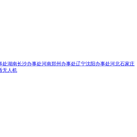
事处
湖南长沙办事处
河南郑州办事处
辽宁沈阳办事处
河北石家庄
盾无人机