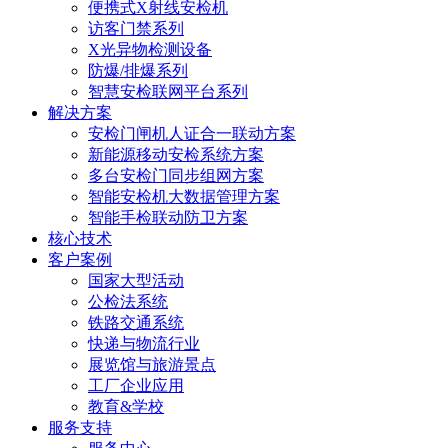
便携式X射线安检机
访客门禁系列
X光异物检测设备
防爆/排爆系列
智慧安检联网平台系列
解决方案
安检门闸机人证合一联动方案
新能源移动安检系统方案
多台安检门同步组网方案
智能安检机大数据管理方案
智能手检联动防卫方案
核心技术
客户案例
国家大型活动
公检法系统
铁路交通系统
快递与物流行业
展览馆与旅游景点
工厂企业应用
教育&学校
服务支持