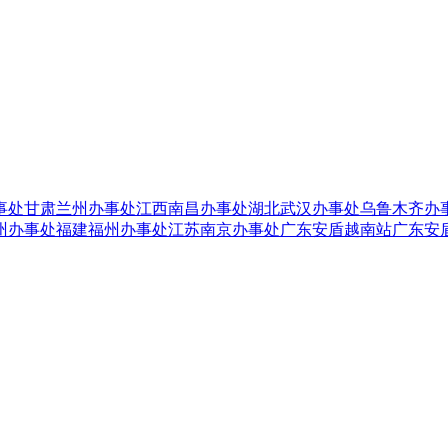
事处
甘肃兰州办事处
江西南昌办事处
湖北武汉办事处
乌鲁木齐办
州办事处
福建福州办事处
江苏南京办事处
广东安盾越南站
广东安