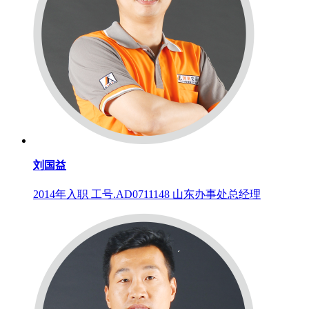
刘国益
2014年入职 工号.AD0711148 山东办事处总经理