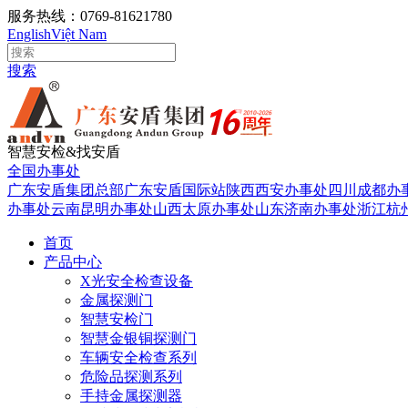
服务热线：0769-81621780
English
Việt Nam
搜索
智慧安检&找安盾
全国办事处
广东安盾集团总部
广东安盾国际站
陕西西安办事处
四川成都办
办事处
云南昆明办事处
山西太原办事处
山东济南办事处
浙江杭
首页
产品中心
X光安全检查设备
金属探测门
智慧安检门
智慧金银铜探测门
车辆安全检查系列
危险品探测系列
手持金属探测器