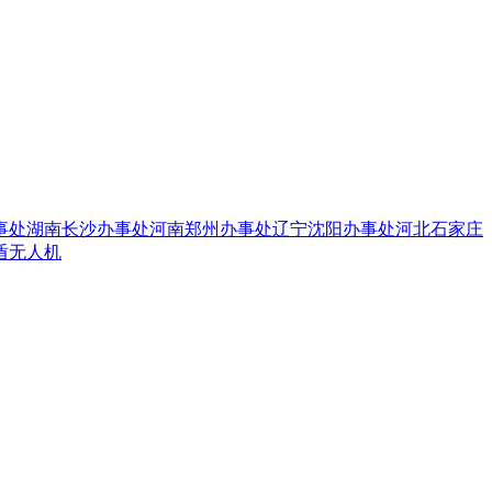
事处
湖南长沙办事处
河南郑州办事处
辽宁沈阳办事处
河北石家庄
盾无人机