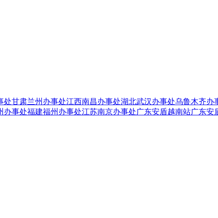
事处
甘肃兰州办事处
江西南昌办事处
湖北武汉办事处
乌鲁木齐办
州办事处
福建福州办事处
江苏南京办事处
广东安盾越南站
广东安