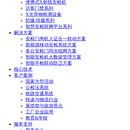
便携式X射线安检机
访客门禁系列
X光异物检测设备
防爆/排爆系列
智慧安检联网平台系列
解决方案
安检门闸机人证合一联动方案
新能源移动安检系统方案
多台安检门同步组网方案
智能安检机大数据管理方案
智能手检联动防卫方案
核心技术
客户案例
国家大型活动
公检法系统
铁路交通系统
快递与物流行业
展览馆与旅游景点
工厂企业应用
教育&学校
服务支持