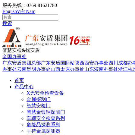
服务热线：0769-81621780
English
Việt Nam
搜索
智慧安检&找安盾
全国办事处
广东安盾集团总部
广东安盾国际站
陕西西安办事处
四川成都办
办事处
云南昆明办事处
山西太原办事处
山东济南办事处
浙江杭
首页
产品中心
X光安全检查设备
金属探测门
智慧安检门
智慧金银铜探测门
车辆安全检查系列
危险品探测系列
手持金属探测器