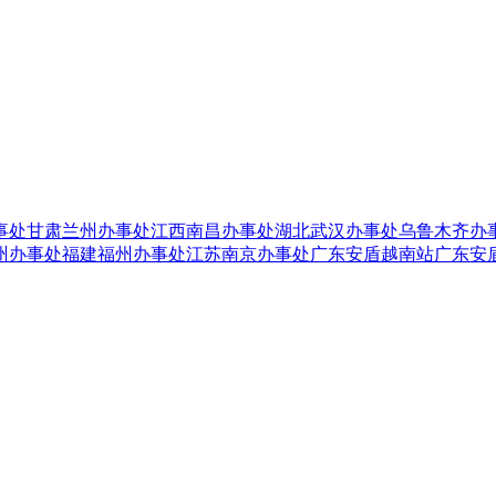
事处
甘肃兰州办事处
江西南昌办事处
湖北武汉办事处
乌鲁木齐办
州办事处
福建福州办事处
江苏南京办事处
广东安盾越南站
广东安