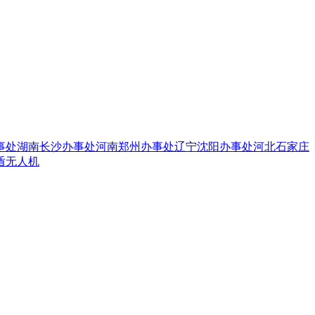
事处
湖南长沙办事处
河南郑州办事处
辽宁沈阳办事处
河北石家庄
盾无人机