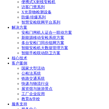
便携式X射线安检机
访客门禁系列
X光异物检测设备
防爆/排爆系列
智慧安检联网平台系列
解决方案
安检门闸机人证合一联动方案
新能源移动安检系统方案
多台安检门同步组网方案
智能安检机大数据管理方案
智能手检联动防卫方案
核心技术
客户案例
国家大型活动
公检法系统
铁路交通系统
快递与物流行业
展览馆与旅游景点
工厂企业应用
教育&学校
服务支持