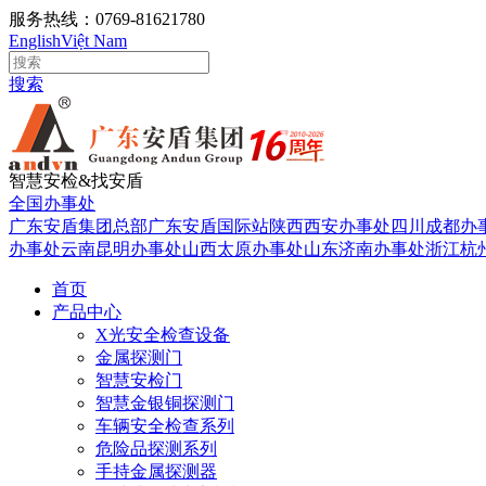
服务热线：0769-81621780
English
Việt Nam
搜索
智慧安检&找安盾
全国办事处
广东安盾集团总部
广东安盾国际站
陕西西安办事处
四川成都办
办事处
云南昆明办事处
山西太原办事处
山东济南办事处
浙江杭
首页
产品中心
X光安全检查设备
金属探测门
智慧安检门
智慧金银铜探测门
车辆安全检查系列
危险品探测系列
手持金属探测器