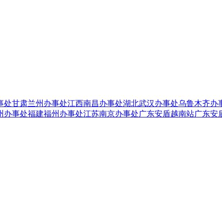
事处
甘肃兰州办事处
江西南昌办事处
湖北武汉办事处
乌鲁木齐办
州办事处
福建福州办事处
江苏南京办事处
广东安盾越南站
广东安