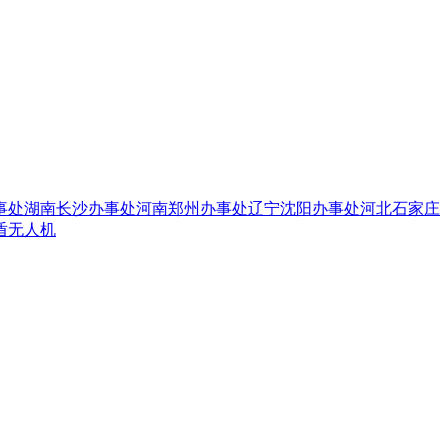
事处
湖南长沙办事处
河南郑州办事处
辽宁沈阳办事处
河北石家庄
盾无人机