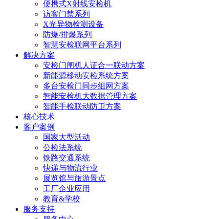
便携式X射线安检机
访客门禁系列
X光异物检测设备
防爆/排爆系列
智慧安检联网平台系列
解决方案
安检门闸机人证合一联动方案
新能源移动安检系统方案
多台安检门同步组网方案
智能安检机大数据管理方案
智能手检联动防卫方案
核心技术
客户案例
国家大型活动
公检法系统
铁路交通系统
快递与物流行业
展览馆与旅游景点
工厂企业应用
教育&学校
服务支持