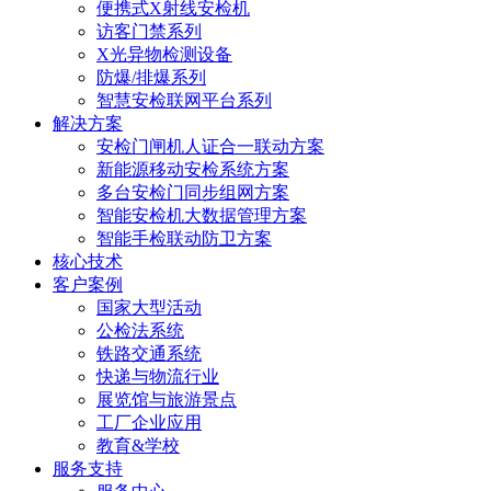
便携式X射线安检机
访客门禁系列
X光异物检测设备
防爆/排爆系列
智慧安检联网平台系列
解决方案
安检门闸机人证合一联动方案
新能源移动安检系统方案
多台安检门同步组网方案
智能安检机大数据管理方案
智能手检联动防卫方案
核心技术
客户案例
国家大型活动
公检法系统
铁路交通系统
快递与物流行业
展览馆与旅游景点
工厂企业应用
教育&学校
服务支持