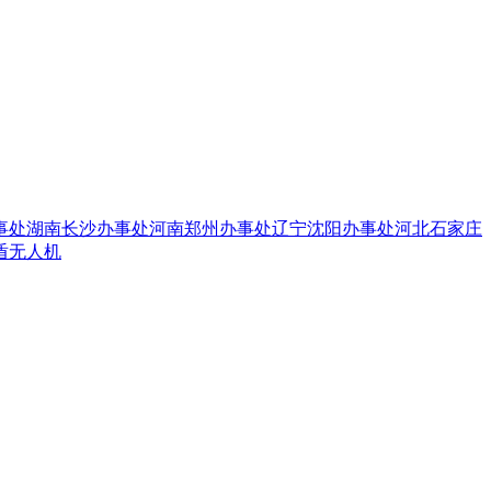
事处
湖南长沙办事处
河南郑州办事处
辽宁沈阳办事处
河北石家庄
盾无人机