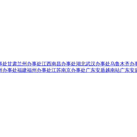
事处
甘肃兰州办事处
江西南昌办事处
湖北武汉办事处
乌鲁木齐办
州办事处
福建福州办事处
江苏南京办事处
广东安盾越南站
广东安