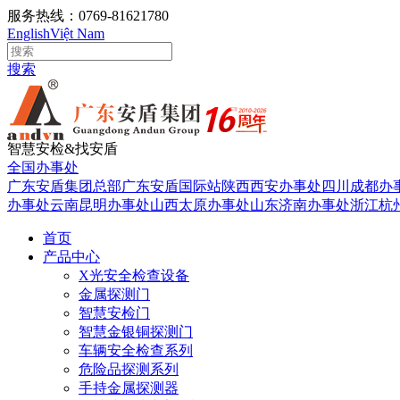
服务热线：0769-81621780
English
Việt Nam
搜索
智慧安检&找安盾
全国办事处
广东安盾集团总部
广东安盾国际站
陕西西安办事处
四川成都办
办事处
云南昆明办事处
山西太原办事处
山东济南办事处
浙江杭
首页
产品中心
X光安全检查设备
金属探测门
智慧安检门
智慧金银铜探测门
车辆安全检查系列
危险品探测系列
手持金属探测器