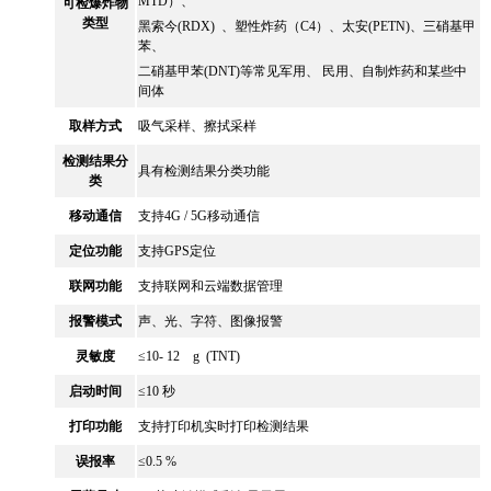
MTD）、
可检爆炸物
类型
黑索今(RDX) 、塑性炸药（C4）、太安(PETN)、三硝基甲
苯、
二硝基甲苯(DNT)等常见军用、 民用、自制炸药和某些中
间体
取样方式
吸气采样、擦拭采样
检测结果分
具有检测结果分类功能
类
移动通信
支持4G / 5G移动通信
定位功能
支持GPS定位
联网功能
支持联网和云端数据管理
报警模式
声、光、字符、图像报警
灵敏度
≤10- 12 g (TNT)
启动时间
≤10
秒
打印功能
支持打印机实时打印检测结果
误报率
≤0.5 %