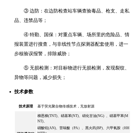
③ 边防：在边防检查站车辆查验毒品、枪支、走私
品、违禁品等；
④ 特勤、国保：对重点车辆、场所里的危险品、情
报装置进行搜查，与非线性节点探测器配套使用，进一
步核验误报警，排除威胁；
⑤ 无损检测：对目标物进行无损检测，发现裂纹、
异物等问题，减少损失；
技术参数
技术原理
基于荧光聚合物传感技术，无放射源
梯恩梯(TNT)、硝基苯(NT)、硝化甘油(NG) 、硝基甲苯(M
NT)、
硝酸铉(AN)、苦味酸（PA）、黑火药(BP)、六甲氧胺（HH