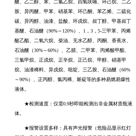
醚、乙二醇、苯、二氯乙烷、四氢呋喃、环己烷、二乙
胺、异丙醚、甲苯、硝基苯、环己酮、苯乙烯、二硫化
碳、异丙醇、油漆、盐酸、环戍烷、叔丁醇、甲基叔丁
基醚、石油醚（90%～120%）、1，3，5-三甲苯、丙烯
酸乙酯、二氧六烷、柴油、无水乙醇、丙酮、香蕉水、
石油醚（30%～60%）、乙腈、二甲苯、丙烯酸甲酯、
三氯甲烷、正戍烷、正辛烷、正己烷、甲醇、硝基甲
烷、油漆稀料、异戍烷、吡啶、三乙胺、石油醚（60%
～90%）、正丙醇、氯丙稀、哌碇等的多种易燃易爆性
液体。
★检测速度：仅需0.9秒即能检测出非金属材质瓶液
体。
★报警设置多样：具有声光报警（危险品显示红灯