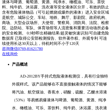
液体与啤酒、葡萄酒、黄酒、纯净水、橄榄油、可乐、茶饮
料、纯牛奶、沐浴露、洗衣液等安全液体区分开，有效的防止
含有危险液体物品（可引起燃烧或爆炸的液体）进入安全区域
是航空、城际公交、车站、地铁、舞厅、影剧院、政府机构、
商场、大型会议场所、大使馆、警察局、消防局、法院、检察
院、边防站、军队、体育场馆等人流密集和重要活动场所必备
的安全检测。 0.9秒即出精确结果/超灵敏快速识别/可自建危险
数据库 已取得公安部检测报告、软件著作权、外观专利 可连
续使用长达30天以上，待机时间不小于120天
咨询
微信
0769-81621780
在线询价
产品概述
AD-2012BY手持式危险液体检测仪，具有行业独特
外观样式。该产品能够在不直接接触液体的情况下能够
将汽油、航空煤油、香蕉水，硝酸，硫酸、乙醚水溶液
（53%）等易燃易爆液体与啤酒、葡萄酒、黄酒、纯净
水、橄榄油、可乐、茶饮料、纯牛奶、沐浴露、洗衣液