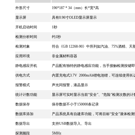
外形尺寸
196*187 * 34（mm）长*宽*高
显示屏
具有0.96寸OLED显示屏显示
开机启动时间
1秒
检测分析时间
约1秒
检测对象
符合《GB 12268-90》中所列如汽油、75%酒精
应用环境
非金属材料容器
静电感应开机
产品配有独特的静电感应功能，当手接触检测按键即开
供电方式
内置充电式3.7V 2000mAh锂电池锂，可连续使用
报警模式
声光同报警，液晶显示
统计计数功能
显示屏可实时显示当前“安全”、“危险”检测次数的计
数据保存
保存数据不小于150000条记录
数据库添加
产品系统具有自建库功能，可将目标“安全”液体检
数据导出
支持USB数据导入、导出
探测频段
5MHz