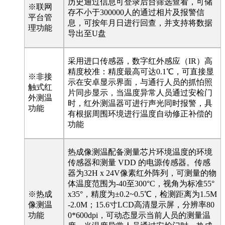
历史通过信息可登录后台筛选查看，可储
※联网
存不小于300000人的通过相片及报警信
平台管
息，可按年月日进行回查，并支持将数据
理功能
导出至U盘
采用进口传感器，数字红外感应（IR）高
精度校准：精度最高可达0.1℃，可直接显
※非接
示在安卓显示界面，与通行人员的抓怕照
触式红
片同步显示，当温度异常人员通过安检门
外测温
时，红外测温器可进行声光同时报警，具
功能
有根据周围环境进行温度自动修正补偿的
功能
热成像测温配备测量芯片环境温度的环境
传感器和测量 VDD 的电源传感器。传感
器为32H x 24V像素红外阵列，可测量的物
体温度范围为-40至300°C，视角为标准55°
※热成
x35°，精度为±0.2~0.5℃，检测距离为1.5M
像测温
-2.0M；15.6寸LCD高清显示屏，分辨率80
功能
0*600dpi，可动态显示当前人员的测量温