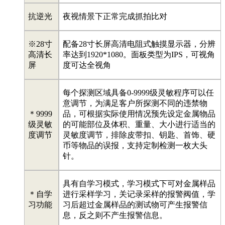
抗逆光
夜视情景下正常完成抓拍比对
※28寸
配备28寸长屏高清电阻式触摸显示器，分辨
高清长
率达到1920*1080。面板类型为IPS，可视角
屏
度可达全视角
每个探测区域具备0-9999级灵敏程序可以任
意调节，为满足客户所探测不同的违禁物
＊9999
品，可根据实际使用情况预先设定金属物品
级灵敏
的可能部位及体积、重量、大小进行适当的
度调节
灵敏度调节，排除皮带扣、钥匙、首饰、硬
币等物品的误报，支持定制检测一枚大头
针。
具有自学习模式，学习模式下可对金属样品
＊自学
进行采样学习，关记录采样的报警阀值，学
习功能
习后超过金属样品的测试物可产生报警信
息，反之则不产生报警信息。