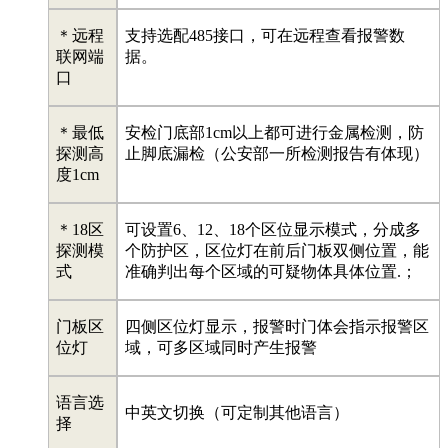
＊远程
支持选配485接口，可在远程查看报警数
联网端
据。
口
＊最低
安检门底部1cm以上都可进行金属检测，防
探测高
止脚底漏检（公安部一所检测报告有体现）
度1cm
＊18区
可设置6、12、18个区位显示模式，分成多
探测模
个防护区，区位灯在前后门板双侧位置，能
式
准确判出每个区域的可疑物体具体位置.；
门板区
四侧区位灯显示，报警时门体会指示报警区
位灯
域，可多区域同时产生报警
语言选
中英文切换（可定制其他语言）
择