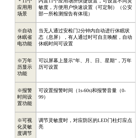
＊11个
内置11个应用场所快捷设置，可设置不同灵
应用用
敏度，方便用户快速设置（可定制）（公安
场景
部一所检测报告有体现）
※自动
当无人通过安检门2分钟内自动进行休眠状
休眠省
态（息屏），有人通过时可自主唤醒，自动
电功能
休眠时间可设置
※万年
可以屏幕上显示”年、月、日、星期”，万年
历显示
历可设置
功能
※报警
可设置报警时间（1s-60s)和报警音量（0-
时间设
99）
置功能
※可视
调节灵敏度时，对应防区的LED门柱灯应点
化灵敏
亮
度调节