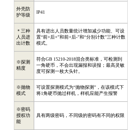
外壳防
IP41
护等级
＊三种
具有进出人员数量统计增加减少功能、可设
人员进
置“前+后+”和前+后-”和“分别计数”三种计数
出计数
模式。
符合GB 15210-2018混合类标准，可检测到
※探测
一角硬币，不会出现漏报和误报；最高灵敏
精度
度可探测一枚大头针。
※抛物
可设置探测模式为“抛物探测”，在该模式下
模式
将1角硬币抛过样机，样机应能产生报警
※密码
授权功
具有两级密码，不同级的密码有不同的权限
能