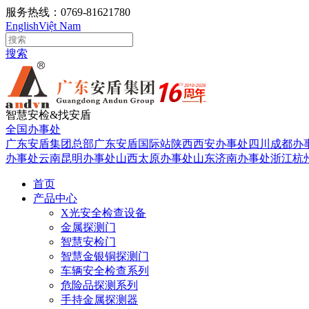
服务热线：0769-81621780
English
Việt Nam
搜索
智慧安检&找安盾
全国办事处
广东安盾集团总部
广东安盾国际站
陕西西安办事处
四川成都办
办事处
云南昆明办事处
山西太原办事处
山东济南办事处
浙江杭
首页
产品中心
X光安全检查设备
金属探测门
智慧安检门
智慧金银铜探测门
车辆安全检查系列
危险品探测系列
手持金属探测器