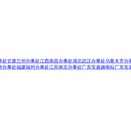
事处
甘肃兰州办事处
江西南昌办事处
湖北武汉办事处
乌鲁木齐办
州办事处
福建福州办事处
江苏南京办事处
广东安盾越南站
广东安