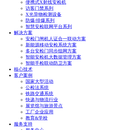
便携式X射线安检机
访客门禁系列
X光异物检测设备
防爆/排爆系列
智慧安检联网平台系列
解决方案
安检门闸机人证合一联动方案
新能源移动安检系统方案
多台安检门同步组网方案
智能安检机大数据管理方案
智能手检联动防卫方案
核心技术
客户案例
国家大型活动
公检法系统
铁路交通系统
快递与物流行业
展览馆与旅游景点
工厂企业应用
教育&学校
服务支持