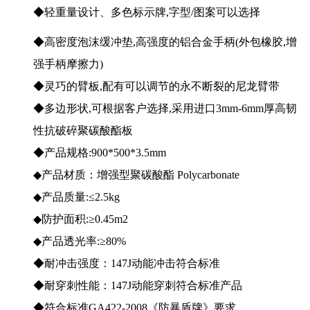
◆轻重量设计、多色标示牌,字型/图案可以选择
◆高密度泡沫缓冲垫,高强度的铝合金手柄(外包橡胶,增
强手柄摩擦力)
◆灵巧的臂板,配有可以调节的永不断裂的尼龙臂带
◆多边形状,可根据客户选择,采用进口3mm-6mm厚高韧
性抗破碎聚碳酸酯板
◆产品规格:900*500*3.5mm
◆产品材质：增强型聚碳酸酯 Polycarbonate
◆产品质量:≤2.5kg
◆防护面积:≥0.45m2
◆产品透光率:≥80%
◆耐冲击强度：147J动能冲击符合标准
◆耐穿刺性能：147J动能穿刺符合标准产品
◆符合标准GA422-2008《防暴盾牌》要求